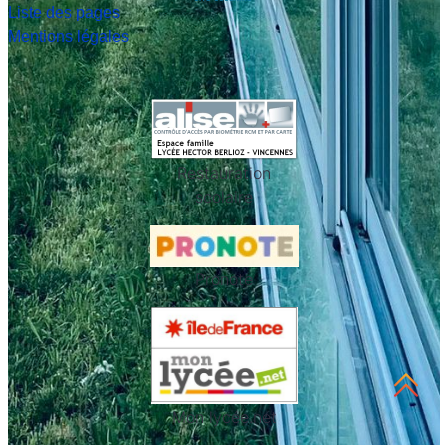
Liste des pages
Mentions légales
Restauration
scolaire
Pronote
Mon lycée.net