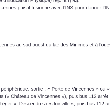
d’Éducation Physique) rejoint l’
INS
.
cennes puis il fusionne avec l’
INS
pour donner l’
IN
ncennes au sud ouest du lac des Minimes et à l’ou
rd périphérique, sortie : « Porte de Vincennes » ou 
us (« Château de Vincennes »), puis bus 112 arrêt
Léger ». Descendre à « Joinville », puis bus 112 a