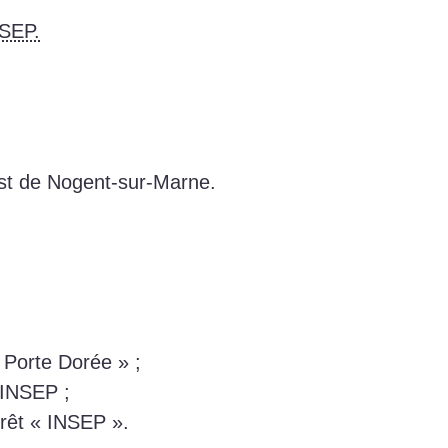
SEP.
est de Nogent-sur-Marne.
« Porte Dorée » ;
 INSEP ;
rrêt « INSEP ».