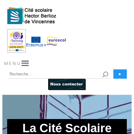
Aller
au
contenu
M E N U
►
La Cité Scolaire