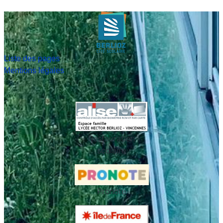
Liste des pages
Mentions légales
Restauration
scolaire
Pronote