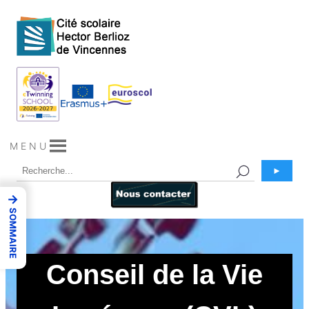
Aller
au
contenu
M E N U
►
→
SOMMAIRE
Conseil de la Vie