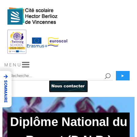
Aller
au
contenu
M E N U
→
►
SOMMAIRE
Diplôme National du