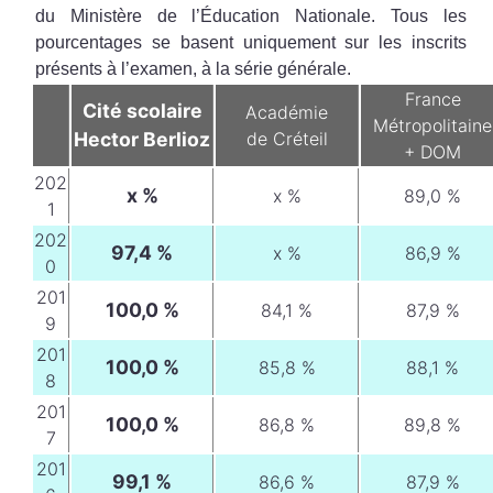
du Ministère de l’Éducation Nationale. Tous les
pourcentages se basent uniquement sur les inscrits
présents à l’examen, à la série générale.
France
Cité scolaire
Académie
Métropolitaine
Hector Berlioz
de Créteil
+ DOM
202
x %
x %
89,0 %
1
202
97,4 %
x %
86,9 %
0
201
100,0 %
84,1 %
87,9 %
9
201
100,0 %
85,8 %
88,1 %
8
201
100,0 %
86,8 %
89,8 %
7
201
99,1 %
86,6 %
87,9 %