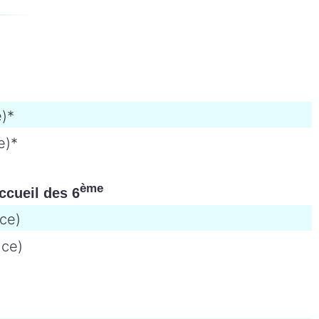
e)*
e)*
ème
ccueil des 6
nce)
nce)