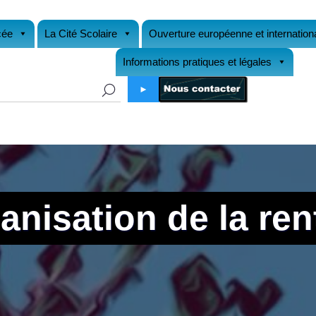
cée
La Cité Scolaire
Ouverture européenne et internation
Informations pratiques et légales
►
anisation de la ren