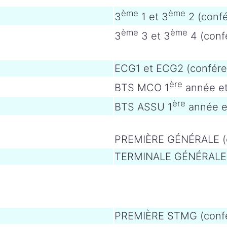
ème
ème
3
1 et 3
2 (conf
ème
ème
3
3 et 3
4 (conf
ECG1 et ECG2 (confére
ère
BTS MCO 1
année et
ère
BTS ASSU 1
année e
PREMIÈRE GÉNÉRALE (e
TERMINALE GÉNÉRALE (
PREMIÈRE STMG (conf