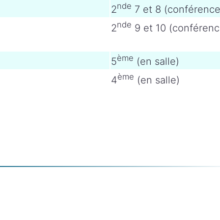
nde
2
7 et 8 (conférence
nde
2
9 et 10 (conférenc
ème
5
(en salle)
ème
4
(en salle)