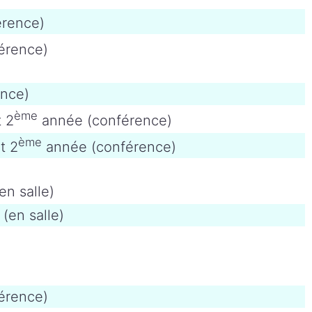
érence)
érence)
nce)
ème
 2
année (conférence)
ème
t 2
année (conférence)
n salle)
en salle)
érence)