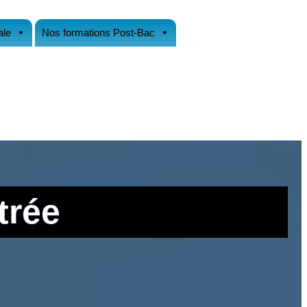
ale
Nos formations Post-Bac
trée