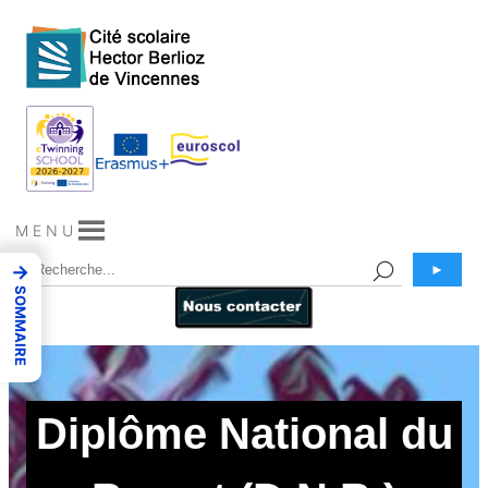
Aller
au
contenu
M E N U
→
►
SOMMAIRE
Diplôme National du