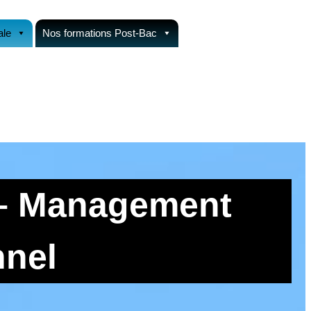
ale
Nos formations Post-Bac
 – Management
nnel