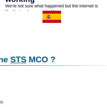
une
STS
MCO ?
en