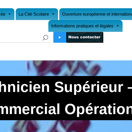
cée
La Cité Scolaire
Ouverture européenne et internation
Informations pratiques et légales
►
chnicien Supérieur
mercial Opératio